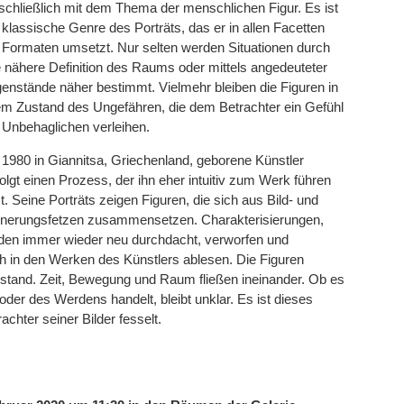
schließlich mit dem Thema der menschlichen Figur. Es ist
 klassische Genre des Porträts, das er in allen Facetten
 Formaten umsetzt. Nur selten werden Situationen durch
e nähere Definition des Raums oder mittels angedeuteter
enstände näher bestimmt. Vielmehr bleiben die Figuren in
em Zustand des Ungefähren, die dem Betrachter ein Gefühl
 Unbehaglichen verleihen.
 1980 in Giannitsa, Griechenland, geborene Künstler
olgt einen Prozess, der ihn eher intuitiv zum Werk führen
t. Seine Porträts zeigen Figuren, die sich aus Bild- und
nnerungsfetzen zusammensetzen. Charakterisierungen,
en immer wieder neu durchdacht, verworfen und
ch in den Werken des Künstlers ablesen. Die Figuren
stand. Zeit, Bewegung und Raum fließen ineinander. Ob es
der des Werdens handelt, bleibt unklar. Es ist dieses
chter seiner Bilder fesselt.