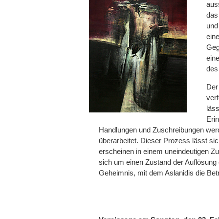
aus
das
und
ein
Geg
ein
des
Der
verf
läss
Eri
Handlungen und Zuschreibungen werd
überarbeitet. Dieser Prozess lässt si
erscheinen in einem uneindeutigen Zu
sich um einen Zustand der Auflösung o
Geheimnis, mit dem Aslanidis die Betra