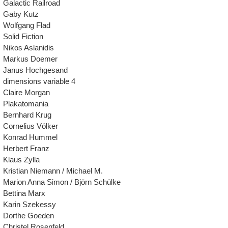
Galactic Railroad
Gaby Kutz
Wolfgang Flad
Solid Fiction
Nikos Aslanidis
Markus Doemer
Janus Hochgesand
dimensions variable 4
Claire Morgan
Plakatomania
Bernhard Krug
Cornelius Völker
Konrad Hummel
Herbert Franz
Klaus Zylla
Kristian Niemann / Michael M.
Marion Anna Simon / Björn Schülke
Bettina Marx
Karin Szekessy
Dorthe Goeden
Christel Rosenfeld