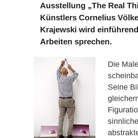
Ausstellung „The Real Th
Künstlers Cornelius Völke
Krajewski wird einführen
Arbeiten sprechen.
Die Maler
scheinba
Seine Bi
gleicher
Figurati
sinnlich
abstrakt